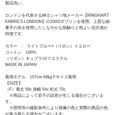
製品洗い。
ロンドンを代表する紳士シャツ地メーカー【RINGHART
FABRICS LONDON】の100/2ポプリンを使用。上質な細
番手の糸を使用したしなやかな肌触りと程よい光沢感が
特徴です。
カラー : ライトブルー×（リボン）イエロー
コットン 100%
（リボン）キュプラ/ポリエステル
MADE IN JAPAN
着用モデル 157cm 48kg Fサイズ着用
【SIZE】
（F）着丈 58c 身幅 54c 裄丈 70c
※商品によって若干の誤差が生じる場合がございま
す。
※照明等の撮影条件により画像の色と実際の商品の色
が多少異なる場合がございます。